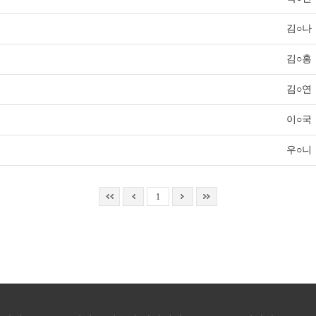
김○나
김○홍
김○연
이○국
우○니
1